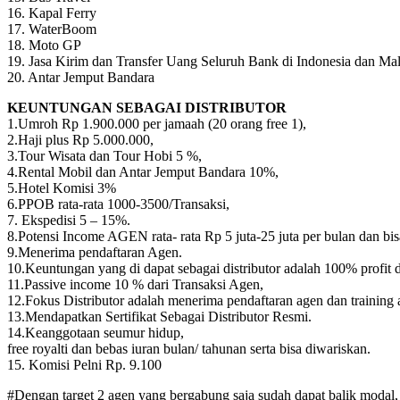
16. Kapal Ferry
17. WaterBoom
18. Moto GP
19. Jasa Kirim dan Transfer Uang Seluruh Bank di Indonesia dan Mal
20. Antar Jemput Bandara
KEUNTUNGAN SEBAGAI DISTRIBUTOR
1.Umroh Rp 1.900.000 per jamaah (20 orang free 1),
2.Haji plus Rp 5.000.000,
3.Tour Wisata dan Tour Hobi 5 %,
4.Rental Mobil dan Antar Jemput Bandara 10%,
5.Hotel Komisi 3%
6.PPOB rata-rata 1000-3500/Transaksi,
7. Ekspedisi 5 – 15%.
8.Potensi Income AGEN rata- rata Rp 5 juta-25 juta per bulan dan bi
9.Menerima pendaftaran Agen.
10.Keuntungan yang di dapat sebagai distributor adalah 100% profit d
11.Passive income 10 % dari Transaksi Agen,
12.Fokus Distributor adalah menerima pendaftaran agen dan training 
13.Mendapatkan Sertifikat Sebagai Distributor Resmi.
14.Keanggotaan seumur hidup,
free royalti dan bebas iuran bulan/ tahunan serta bisa diwariskan.
15. Komisi Pelni Rp. 9.100
#Dengan target 2 agen yang bergabung saja sudah dapat balik modal,