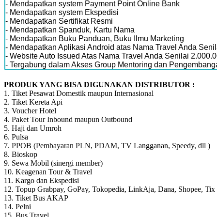
- Mendapatkan system Payment Point Online Bank
- Mendapatkan system Ekspedisi
- Mendapatkan Sertifikat Resmi
- Mendapatkan Spanduk, Kartu Nama
- Mendapatkan Buku Panduan, Buku Ilmu Marketing
- Mendapatkan Aplikasi Android atas Nama Travel Anda Senil
- Website Auto Issued Atas Nama Travel Anda Senilai 2.000.
- Tergabung dalam Akses Group Mentoring dan Pengembanga
PRODUK YANG BISA DIGUNAKAN DISTRIBUTOR :
1. Tiket Pesawat Domestik maupun Internasional
2. Tiket Kereta Api
3. Voucher Hotel
4. Paket Tour Inbound maupun Outbound
5. Haji dan Umroh
6. Pulsa
7. PPOB (Pembayaran PLN, PDAM, TV Langganan, Speedy, dll )
8. Bioskop
9. Sewa Mobil (sinergi member)
10. Keagenan Tour & Travel
11. Kargo dan Ekspedisi
12. Topup Grabpay, GoPay, Tokopedia, LinkAja, Dana, Shopee, 
13. Tiket Bus AKAP
14. Pelni
15. Bus Travel