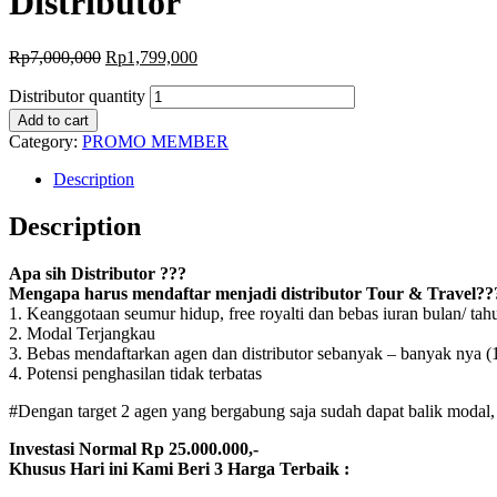
Distributor
Rp
7,000,000
Rp
1,799,000
Distributor quantity
Add to cart
Category:
PROMO MEMBER
Description
Description
Apa sih Distributor ???
Mengapa harus mendaftar menjadi distributor Tour & Travel??
1. Keanggotaan seumur hidup, free royalti dan bebas iuran bulan/ tah
2. Modal Terjangkau
3. Bebas mendaftarkan agen dan distributor sebanyak – banyak nya (1
4. Potensi penghasilan tidak terbatas
#Dengan target 2 agen yang bergabung saja sudah dapat balik modal,
Investasi Normal Rp 25.000.000,-
Khusus Hari ini Kami Beri 3 Harga Terbaik :