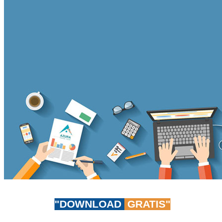
"DOWNLOAD
GRATIS"
Don't worry, be app-y!