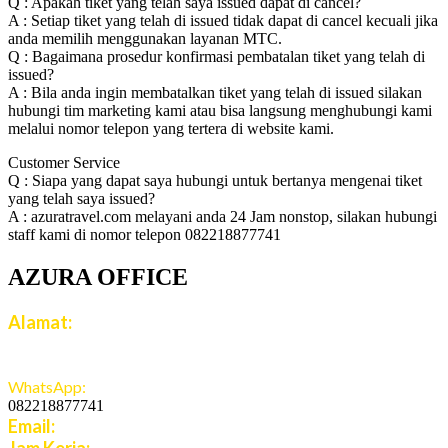
Q : Apakah tiket yang telah saya issued dapat di cancel?
A : Setiap tiket yang telah di issued tidak dapat di cancel kecuali jika
anda memilih menggunakan layanan MTC.
Q : Bagaimana prosedur konfirmasi pembatalan tiket yang telah di
issued?
A : Bila anda ingin membatalkan tiket yang telah di issued silakan
hubungi tim marketing kami atau bisa langsung menghubungi kami
melalui nomor telepon yang tertera di website kami.
Customer Service
Q : Siapa yang dapat saya hubungi untuk bertanya mengenai tiket
yang telah saya issued?
A : azuratravel.com melayani anda 24 Jam nonstop, silakan hubungi
staff kami di nomor telepon 082218877741
AZURA OFFICE
Alamat:
Jalan Jatiroto Atas 1 Blok B 6 No 15, Jatiwaringin,
Jaticempaka, Jawa Barat, 17411
WhatsApp:
082218877741
Email:
cs.azuratravel@gmail.com
Jam Kerja: