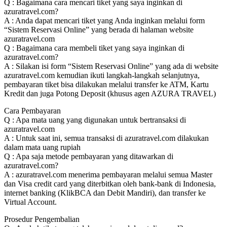
Q : Bagaimana cara mencari tiket yang saya inginkan di
azuratravel.com?
A : Anda dapat mencari tiket yang Anda inginkan melalui form
“Sistem Reservasi Online” yang berada di halaman website
azuratravel.com
Q : Bagaimana cara membeli tiket yang saya inginkan di
azuratravel.com?
A : Silakan isi form “Sistem Reservasi Online” yang ada di website
azuratravel.com kemudian ikuti langkah-langkah selanjutnya,
pembayaran tiket bisa dilakukan melalui transfer ke ATM, Kartu
Kredit dan juga Potong Deposit (khusus agen AZURA TRAVEL)
Cara Pembayaran
Q : Apa mata uang yang digunakan untuk bertransaksi di
azuratravel.com
A : Untuk saat ini, semua transaksi di azuratravel.com dilakukan
dalam mata uang rupiah
Q : Apa saja metode pembayaran yang ditawarkan di
azuratravel.com?
A : azuratravel.com menerima pembayaran melalui semua Master
dan Visa credit card yang diterbitkan oleh bank-bank di Indonesia,
internet banking (KlikBCA dan Debit Mandiri), dan transfer ke
Virtual Account.
Prosedur Pengembalian