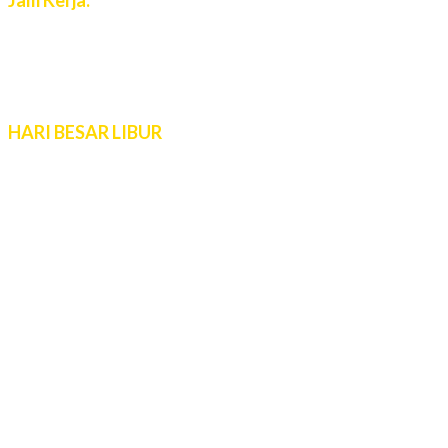
Senin - Jumat:
08:00 - 16:00 WIB
Sabtu - Minggu:
10:00 - 16:00 WIB
Live Chat 08.00 – 22.00 WIB
HARI BESAR LIBUR