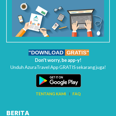
"DOWNLOAD
GRATIS"
Don't worry, be app-y!
Unduh AzuraTravel App GRATIS sekarang juga!
TENTANG KAMI
I
FAQ
BERITA