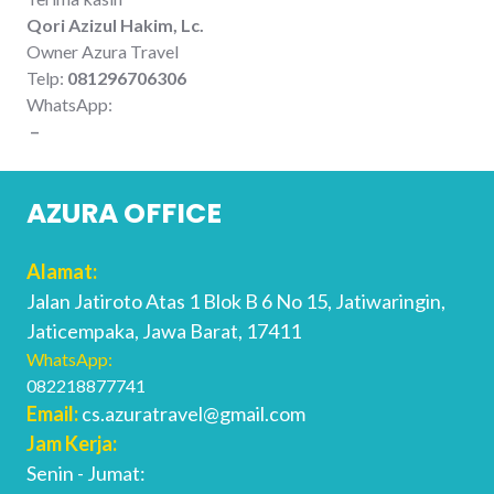
Qori Azizul Hakim, Lc.
Owner Azura Travel
Telp:
081296706306
WhatsApp:
–
AZURA OFFICE
Alamat:
Jalan Jatiroto Atas 1 Blok B 6 No 15, Jatiwaringin,
Jaticempaka, Jawa Barat, 17411
WhatsApp:
082218877741
Email:
cs.azuratravel@gmail.com
Jam Kerja:
Senin - Jumat: