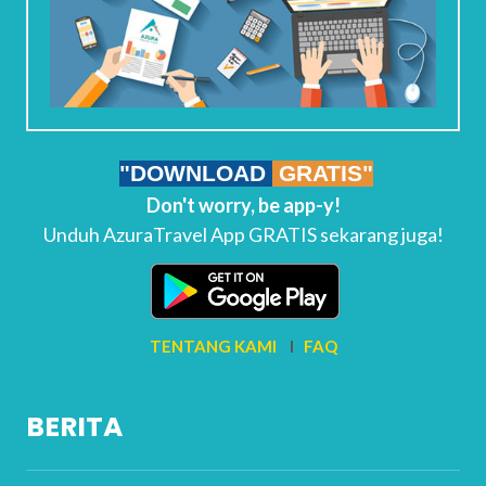
"DOWNLOAD
GRATIS"
Don't worry, be app-y!
Unduh AzuraTravel App GRATIS sekarang juga!
TENTANG KAMI
I
FAQ
BERITA