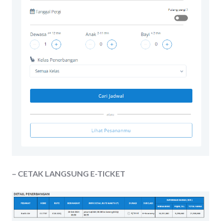
– CETAK LANGSUNG E-TICKET