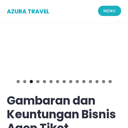
Skip
to
AZURA TRAVEL
MENU
content
Gambaran dan
Keuntungan Bisnis
Agen Tiket