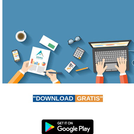
"DOWNLOAD
GRATIS"
Don't worry, be app-y!
Unduh AzuraTravel App GRATIS sekarang juga!