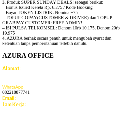
3.
Produk SUPER SUNDAY DEALS! sebagai berikut:
– Bonus Issued Kereta Rp. 6.275 / Kode Booking
– Bayar TOKEN LISTRIK: Nominal+75
– TOPUP GOPAY(CUSTOMER & DRIVER) dan TOPUP
GRABPAY CUSTOMER: FREE ADMIN!
– ISI PULSA TELKOMSEL: Denom 10rb 10.175, Denom 20rb
19.975
4.
AZURA berhak secara penuh untuk mengubah syarat dan
ketentuan tanpa pemberitahuan terlebih dahulu.
AZURA OFFICE
Alamat:
Jalan Jatiroto Atas 1 Blok B 6 No 15, Jatiwaringin,
Jaticempaka, Jawa Barat, 17411
WhatsApp:
082218877741
Email:
cs.azuratravel@gmail.com
Jam Kerja:
Senin - Jumat:
08:00 - 16:00 WIB
Sabtu - Minggu: