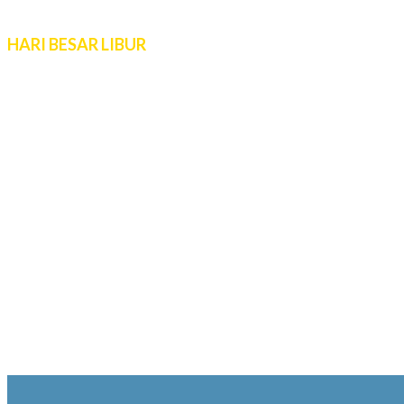
10:00 - 16:00 WIB
Live Chat 08.00 – 22.00 WIB
HARI BESAR LIBUR