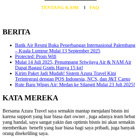
TENTANG KAMI
I
FAQ
BERITA
Batik Air Resmi Buka Penerbangan Internasional Palembang
– Kuala Lumpur Mulai 13 September 2025
Protected: Prom Wifi
Mulai 14 Juli 2025, Penumpang Sriwijaya Air & NAM Air
Dapat Bagasi Gratis Hanya 15 kg!
Kirim Paket Jadi Mudah! Sistem Azura Travel Kini
Terintegrasi dengan POS Indonesia, NCS, dan J&T Cargo
Rute Baru Wings Air: Medan ke Silangit Mulai 23 Juli 2025!
KATA MEREKA
Bersama Azura Travel saya semakin mantap menjalani bisnis ini
karena support yang luar biasa dari owner , juga adanya team hebat
yang handal, saya sangat yakin dan optimis bisnis ini akan semakin
memberikan benefit yang luar biasa bagi saya pribadi, juga banyak
orang disekeliling saya.