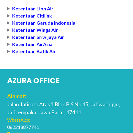
Ketentuan Lion Air
Ketentuan Citilink
Ketentuan Garuda Indonesia
Ketentuan Wings Air
Ketentuan Sriwijaya Air
Ketentuan AirAsia
Ketentuan Batik Air
AZURA OFFICE
Alamat:
Jalan Jatiroto Atas 1 Blok B 6 No 15, Jatiwaringin,
Jaticempaka, Jawa Barat, 17411
WhatsApp:
082218877741