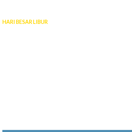
Sabtu - Minggu:
10:00 - 16:00 WIB
Live Chat 08.00 – 22.00 WIB
HARI BESAR LIBUR