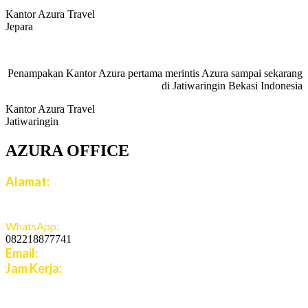
Kantor Azura Travel
Jepara
Penampakan Kantor Azura pertama merintis Azura sampai sekarang
di Jatiwaringin Bekasi Indonesia
Kantor Azura Travel
Jatiwaringin
AZURA OFFICE
Alamat:
Jalan Jatiroto Atas 1 Blok B 6 No 15, Jatiwaringin,
Jaticempaka, Jawa Barat, 17411
WhatsApp:
082218877741
Email:
cs.azuratravel@gmail.com
Jam Kerja:
Senin - Jumat:
08:00 - 16:00 WIB