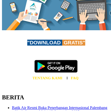
"DOWNLOAD
GRATIS"
Don't worry, be app-y!
Unduh AzuraTravel App GRATIS sekarang juga!
TENTANG KAMI
I
FAQ
BERITA
Batik Air Resmi Buka Penerbangan Internasional Palembang