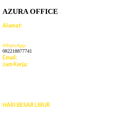
AZURA OFFICE
Alamat:
Jalan Jatiroto Atas 1 Blok B 6 No 15, Jatiwaringin,
Jaticempaka, Jawa Barat, 17411
WhatsApp:
082218877741
Email:
cs.azuratravel@gmail.com
Jam Kerja:
Senin - Jumat:
08:00 - 16:00 WIB
Sabtu - Minggu:
10:00 - 16:00 WIB
Live Chat 08.00 – 22.00 WIB
HARI BESAR LIBUR