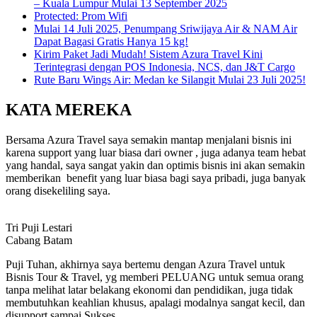
– Kuala Lumpur Mulai 13 September 2025
Protected: Prom Wifi
Mulai 14 Juli 2025, Penumpang Sriwijaya Air & NAM Air
Dapat Bagasi Gratis Hanya 15 kg!
Kirim Paket Jadi Mudah! Sistem Azura Travel Kini
Terintegrasi dengan POS Indonesia, NCS, dan J&T Cargo
Rute Baru Wings Air: Medan ke Silangit Mulai 23 Juli 2025!
KATA MEREKA
Bersama Azura Travel saya semakin mantap menjalani bisnis ini
karena support yang luar biasa dari owner , juga adanya team hebat
yang handal, saya sangat yakin dan optimis bisnis ini akan semakin
memberikan benefit yang luar biasa bagi saya pribadi, juga banyak
orang disekeliling saya.
Tri Puji Lestari
Cabang Batam
Puji Tuhan, akhirnya saya bertemu dengan Azura Travel untuk
Bisnis Tour & Travel, yg memberi PELUANG untuk semua orang
tanpa melihat latar belakang ekonomi dan pendidikan, juga tidak
membutuhkan keahlian khusus, apalagi modalnya sangat kecil, dan
disupport sampai Sukses.