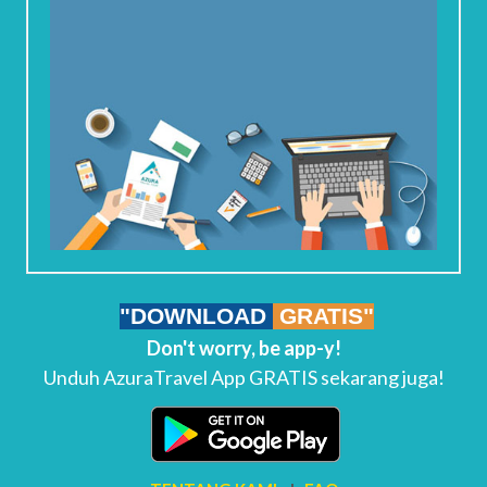
"DOWNLOAD
GRATIS"
Don't worry, be app-y!
Unduh AzuraTravel App GRATIS sekarang juga!