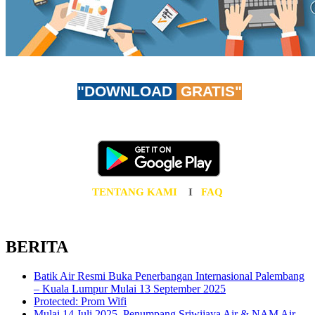
"DOWNLOAD
GRATIS"
Don't worry, be app-y!
Unduh AzuraTravel App GRATIS sekarang juga!
TENTANG KAMI
I
FAQ
BERITA
Batik Air Resmi Buka Penerbangan Internasional Palembang
– Kuala Lumpur Mulai 13 September 2025
Protected: Prom Wifi
Mulai 14 Juli 2025, Penumpang Sriwijaya Air & NAM Air