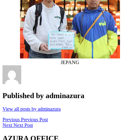
JEPANG
Published by
adminazura
View all posts by adminazura
Post
Previous
Previous
Previous Post
Next
post:
Next
Next Post
navigation
post:
AZURA OFFICE