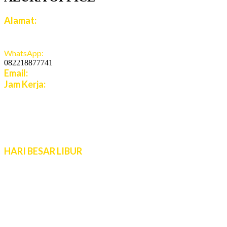
Alamat:
Jalan Jatiroto Atas 1 Blok B 6 No 15, Jatiwaringin,
Jaticempaka, Jawa Barat, 17411
WhatsApp:
082218877741
Email:
cs.azuratravel@gmail.com
Jam Kerja:
Senin - Jumat:
08:00 - 16:00 WIB
Sabtu - Minggu:
10:00 - 16:00 WIB
Live Chat 08.00 – 22.00 WIB
HARI BESAR LIBUR