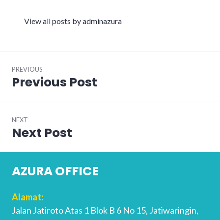
View all posts by adminazura
Post
PREVIOUS
navigation
Previous Post
Previous
post:
NEXT
Next Post
Next
post:
AZURA OFFICE
Alamat:
Jalan Jatiroto Atas 1 Blok B 6 No 15, Jatiwaringin,