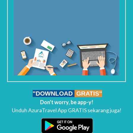
"DOWNLOAD
GRATIS"
Don't worry, be app-y!
Unduh AzuraTravel App GRATIS sekarang juga!