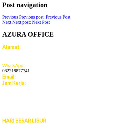
Post navigation
Previous
Previous post:
Previous Post
Next
Next post:
Next Post
AZURA OFFICE
Alamat:
Jalan Jatiroto Atas 1 Blok B 6 No 15, Jatiwaringin,
Jaticempaka, Jawa Barat, 17411
WhatsApp:
082218877741
Email:
cs.azuratravel@gmail.com
Jam Kerja:
Senin - Jumat:
08:00 - 16:00 WIB
Sabtu - Minggu:
10:00 - 16:00 WIB
Live Chat 08.00 – 22.00 WIB
HARI BESAR LIBUR