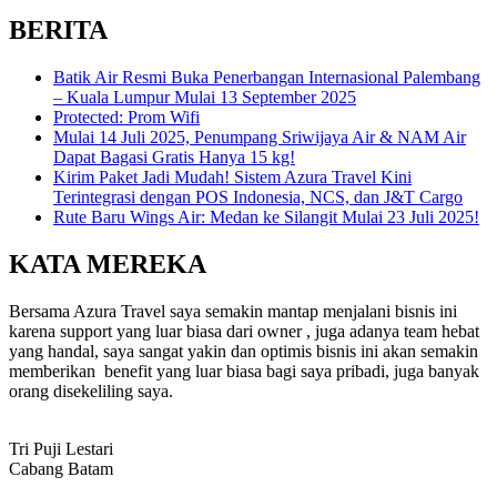
BERITA
Batik Air Resmi Buka Penerbangan Internasional Palembang
– Kuala Lumpur Mulai 13 September 2025
Protected: Prom Wifi
Mulai 14 Juli 2025, Penumpang Sriwijaya Air & NAM Air
Dapat Bagasi Gratis Hanya 15 kg!
Kirim Paket Jadi Mudah! Sistem Azura Travel Kini
Terintegrasi dengan POS Indonesia, NCS, dan J&T Cargo
Rute Baru Wings Air: Medan ke Silangit Mulai 23 Juli 2025!
KATA MEREKA
Bersama Azura Travel saya semakin mantap menjalani bisnis ini
karena support yang luar biasa dari owner , juga adanya team hebat
yang handal, saya sangat yakin dan optimis bisnis ini akan semakin
memberikan benefit yang luar biasa bagi saya pribadi, juga banyak
orang disekeliling saya.
Tri Puji Lestari
Cabang Batam