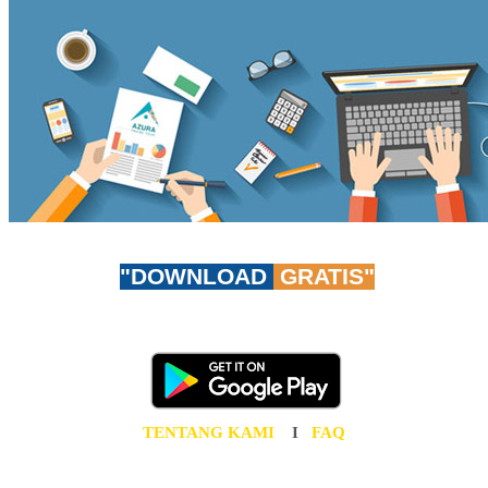
"DOWNLOAD
GRATIS"
Don't worry, be app-y!
Unduh AzuraTravel App GRATIS sekarang juga!
TENTANG KAMI
I
FAQ