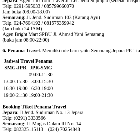
Jepara
: Agen Trio Tour Travel Jl. Let. Jend Suprapto (sebelah masji
Telp: 0291-595033 / 085799660070
Jam buka (08.00-18.00)
Semarang
: Jl. Jend. Sudirman 103 (Karang Ayu)
Telp. 024-7604192 / 081575359942
(Jam buka 24 JAM).
Agen Bright Mart SPBU Jl. Ahmad Yani Semarang
(buka jam 08:00-22:00)
6. Penama Travel
: Memiliki rute baru yaitu Semarang-Jepara PP. Tr
Jadwal Travel Penama
SMG-JPR
JPR-SMG
09:00-11:30
13:00-15:30
13:00-15:30
16:30-19:00
16:30-19:00
19:00-21:30
19:00-21:30
Booking Tiket Penama Travel
Jepara
: Jl Jend. Sudirman No. 13 Jepara
Telp: (0291) 3333566
Semarang
: Jl. Mugas Dalam III No. 14
Telp: 082325115113 – (024) 70254848