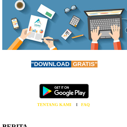
"DOWNLOAD
GRATIS"
Don't worry, be app-y!
Unduh AzuraTravel App GRATIS sekarang juga!
TENTANG KAMI
I
FAQ
BERITA