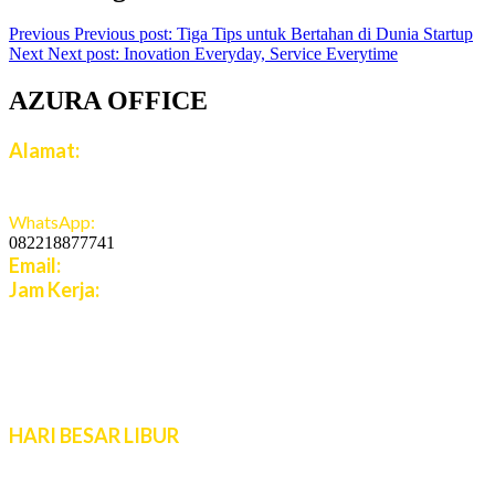
Previous
Previous post:
Tiga Tips untuk Bertahan di Dunia Startup
Next
Next post:
Inovation Everyday, Service Everytime
AZURA OFFICE
Alamat:
Jalan Jatiroto Atas 1 Blok B 6 No 15, Jatiwaringin,
Jaticempaka, Jawa Barat, 17411
WhatsApp:
082218877741
Email:
cs.azuratravel@gmail.com
Jam Kerja:
Senin - Jumat:
08:00 - 16:00 WIB
Sabtu - Minggu:
10:00 - 16:00 WIB
Live Chat 08.00 – 22.00 WIB
HARI BESAR LIBUR