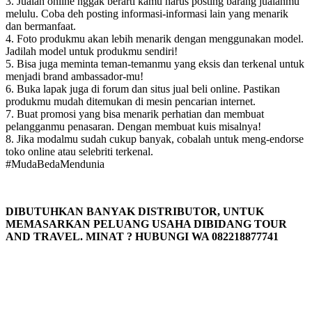
3. Jualan online nggak berarti kamu harus posting barang jualanmu
melulu. Coba deh posting informasi-informasi lain yang menarik
dan bermanfaat.
4. Foto produkmu akan lebih menarik dengan menggunakan model.
Jadilah model untuk produkmu sendiri!
5. Bisa juga meminta teman-temanmu yang eksis dan terkenal untuk
menjadi brand ambassador-mu!
6. Buka lapak juga di forum dan situs jual beli online. Pastikan
produkmu mudah ditemukan di mesin pencarian internet.
7. Buat promosi yang bisa menarik perhatian dan membuat
pelangganmu penasaran. Dengan membuat kuis misalnya!
8. Jika modalmu sudah cukup banyak, cobalah untuk meng-endorse
toko online atau selebriti terkenal.
#MudaBedaMendunia
DIBUTUHKAN BANYAK DISTRIBUTOR, UNTUK
MEMASARKAN PELUANG USAHA DIBIDANG TOUR
AND TRAVEL. MINAT ? HUBUNGI WA 082218877741