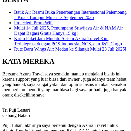
Batik Air Resmi Buka Penerbangan Internasional Palembang
– Kuala Lumpur Mulai 13 September 2025
Protected: Prom Wifi
Mulai 14 Juli 2025, Penumpang Sriwijaya Air & NAM Air
Dapat Bagasi Gratis Hanya 15 kg!
Kirim Paket Jadi Mudah! Sistem Azura Travel Kini
Terintegrasi dengan POS Indonesia, NCS, dan J&T Cargo
Rute Baru Wings Air: Medan ke Silangit Mulai 23 Juli 2025!
KATA MEREKA
Bersama Azura Travel saya semakin mantap menjalani bisnis ini
karena support yang luar biasa dari owner , juga adanya team hebat
yang handal, saya sangat yakin dan optimis bisnis ini akan semakin
memberikan benefit yang luar biasa bagi saya pribadi, juga banyak
orang disekeliling saya.
Tri Puji Lestari
Cabang Batam
Puji Tuhan, akhirnya saya bertemu dengan Azura Travel untuk
Bisnis Tour & Travel, yg memberi PELUANG untuk semua orang