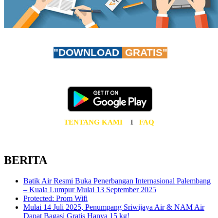
"DOWNLOAD
GRATIS"
Don't worry, be app-y!
Unduh AzuraTravel App GRATIS sekarang juga!
TENTANG KAMI
I
FAQ
BERITA
Batik Air Resmi Buka Penerbangan Internasional Palembang
– Kuala Lumpur Mulai 13 September 2025
Protected: Prom Wifi
Mulai 14 Juli 2025, Penumpang Sriwijaya Air & NAM Air
Dapat Bagasi Gratis Hanya 15 kg!