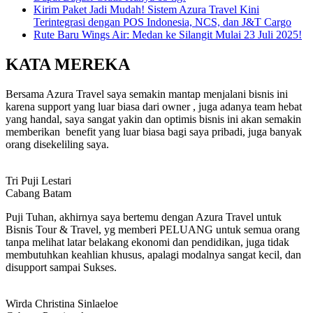
Kirim Paket Jadi Mudah! Sistem Azura Travel Kini
Terintegrasi dengan POS Indonesia, NCS, dan J&T Cargo
Rute Baru Wings Air: Medan ke Silangit Mulai 23 Juli 2025!
KATA MEREKA
Bersama Azura Travel saya semakin mantap menjalani bisnis ini
karena support yang luar biasa dari owner , juga adanya team hebat
yang handal, saya sangat yakin dan optimis bisnis ini akan semakin
memberikan benefit yang luar biasa bagi saya pribadi, juga banyak
orang disekeliling saya.
Tri Puji Lestari
Cabang Batam
Puji Tuhan, akhirnya saya bertemu dengan Azura Travel untuk
Bisnis Tour & Travel, yg memberi PELUANG untuk semua orang
tanpa melihat latar belakang ekonomi dan pendidikan, juga tidak
membutuhkan keahlian khusus, apalagi modalnya sangat kecil, dan
disupport sampai Sukses.
Wirda Christina Sinlaeloe