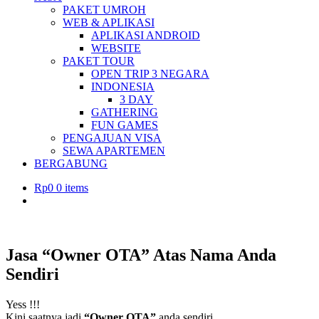
PAKET UMROH
WEB & APLIKASI
APLIKASI ANDROID
WEBSITE
PAKET TOUR
OPEN TRIP 3 NEGARA
INDONESIA
3 DAY
GATHERING
FUN GAMES
PENGAJUAN VISA
SEWA APARTEMEN
BERGABUNG
Rp
0
0 items
Jasa “Owner OTA” Atas Nama Anda
Sendiri
Yess !!!
Kini saatnya jadi
“Owner OTA”
anda sendiri….