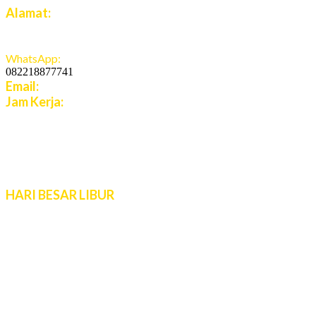
Alamat:
Jalan Jatiroto Atas 1 Blok B 6 No 15, Jatiwaringin,
Jaticempaka, Jawa Barat, 17411
WhatsApp:
082218877741
Email:
cs.azuratravel@gmail.com
Jam Kerja:
Senin - Jumat:
08:00 - 16:00 WIB
Sabtu - Minggu:
10:00 - 16:00 WIB
Live Chat 08.00 – 22.00 WIB
HARI BESAR LIBUR