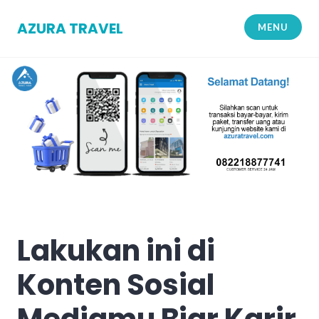
Skip
to
AZURA TRAVEL
MENU
content
Lakukan ini di
Konten Sosial
Mediamu Biar Karir