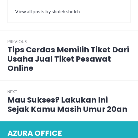
View all posts by sholeh sholeh
Post
PREVIOUS
navigation
Tips Cerdas Memilih Tiket Dari
Previous
post:
Usaha Jual Tiket Pesawat
Online
NEXT
Mau Sukses? Lakukan Ini
Next
post:
Sejak Kamu Masih Umur 20an
AZURA OFFICE