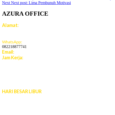
Next
Next post:
Lima Pembunuh Motivasi
AZURA OFFICE
Alamat:
Jalan Jatiroto Atas 1 Blok B 6 No 15, Jatiwaringin,
Jaticempaka, Jawa Barat, 17411
WhatsApp:
082218877741
Email:
cs.azuratravel@gmail.com
Jam Kerja:
Senin - Jumat:
08:00 - 16:00 WIB
Sabtu - Minggu:
10:00 - 16:00 WIB
Live Chat 08.00 – 22.00 WIB
HARI BESAR LIBUR