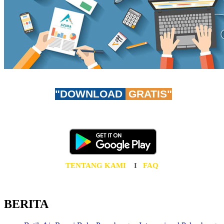
"DOWNLOAD
GRATIS"
Don't worry, be app-y!
Unduh AzuraTravel App GRATIS sekarang juga!
TENTANG KAMI
I
FAQ
BERITA