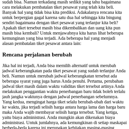
sudah bisa. Namun terkadang masih sedikit yang tahu bagaimana
cara melakukan pembatalan tiket pesawat yang telah kita beli.
Banyak hal yang tidak bisa kita prediksi. Adakalanya rencana kita
untuk berpergian gagal karena satu dua hal sehingga kita bingung
sendiri bagaimana dengan tiket pesawat yang terlanjur kita beli?
Apakah tiket tersebut masih bisa dikembalikan dan uang kita pun
masih bisa kembali? Untuk menjawabnya kita harus lihat beberapa
kemunginan yang bisa terjadi. Ada beberapa hal yang menjadi
alasan pembatalan tiket pesawat antara lain:
Rencana perjalanan berubah
Jika hal ini terjadi, Anda bisa memilih alternatif untuk merubah
jadwal keberangkatan pada tiket pesawat yang sudah terlanjur Anda
beli. Namun untuk merubah jadwal keberangkatan tersebut ada
beberapa syarat yang juga harus Anda penuhi. Pertama, perubahan
jadwal tiket masih dalam waktu validitas tiket tersebut artinya Anda
melakukan penggantian waktu penerbangan baru tidak boleh terlalu
jauh jangka waktunya dengan jadwal penerbangan sebelumnya.
Yang kedua, mengingat harga tiket selalu berubah-ubah dari waktu
ke waktu, jika terjadi selisih harga antara harga lama dan harga baru
maka Anda wajib membayar selisih harga tersebut. Yang ketiga,
yaitu biaya administrasi. Anda mungkin akan dikenakan biaya
administrasi. Untuk jumlahnya, ada kemungkinan di setiap maskapai
berbeda-beda karena ini merupakan kebijakan masing-masing