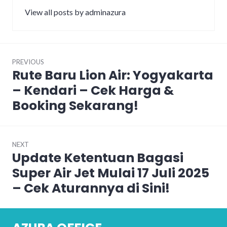
View all posts by adminazura
Post
PREVIOUS
navigation
Rute Baru Lion Air: Yogyakarta
Previous
post:
– Kendari – Cek Harga &
Booking Sekarang!
NEXT
Update Ketentuan Bagasi
Next
post:
Super Air Jet Mulai 17 Juli 2025
– Cek Aturannya di Sini!