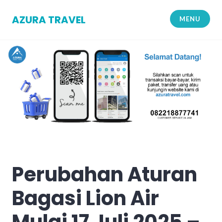
Skip
to
AZURA TRAVEL
MENU
content
Perubahan Aturan
Bagasi Lion Air
Mulai 17 Juli 2025 –