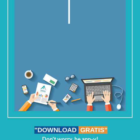
"DOWNLOAD
GRATIS"
Don't worry, be app-y!