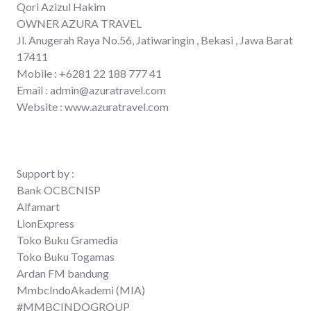
Qori Azizul Hakim
OWNER AZURA TRAVEL
Jl. Anugerah Raya No.56, Jatiwaringin , Bekasi , Jawa Barat
17411
Mobile : +6281 22 188 777 41
Email : admin@azuratravel.com
Website : www.azuratravel.com
Support by :
Bank OCBCNISP
Alfamart
LionExpress
Toko Buku Gramedia
Toko Buku Togamas
Ardan FM bandung
MmbcIndoAkademi (MIA)
‪#‎MMBCINDOGROUP‬