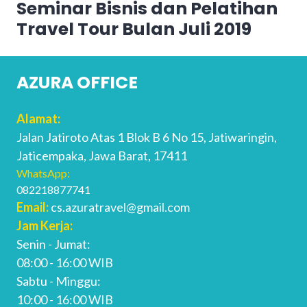
Seminar Bisnis dan Pelatihan
Next
post:
Travel Tour Bulan Juli 2019
AZURA OFFICE
Alamat:
Jalan Jatiroto Atas 1 Blok B 6 No 15, Jatiwaringin,
Jaticempaka, Jawa Barat, 17411
WhatsApp:
082218877741
Email:
cs.azuratravel@gmail.com
Jam Kerja:
Senin - Jumat:
08:00 - 16:00 WIB
Sabtu - Minggu:
10:00 - 16:00 WIB