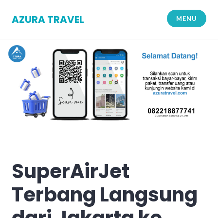
Skip
to
AZURA TRAVEL
MENU
content
SuperAirJet
Terbang Langsung
dari Jakarta ke