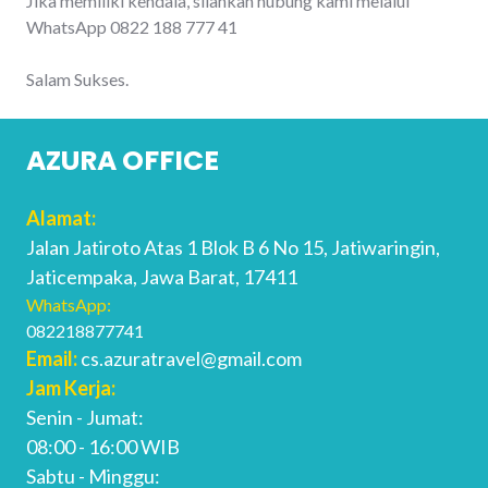
Jika memiliki kendala, silahkan hubung kami melalui
WhatsApp 0822 188 777 41
Salam Sukses.
AZURA OFFICE
Alamat:
Jalan Jatiroto Atas 1 Blok B 6 No 15, Jatiwaringin,
Jaticempaka, Jawa Barat, 17411
WhatsApp:
082218877741
Email:
cs.azuratravel@gmail.com
Jam Kerja:
Senin - Jumat:
08:00 - 16:00 WIB
Sabtu - Minggu: