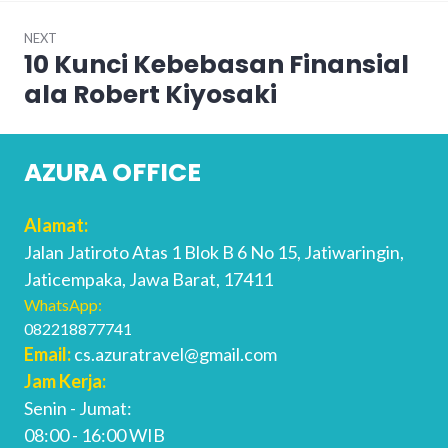
NEXT
10 Kunci Kebebasan Finansial
Next
post:
ala Robert Kiyosaki
AZURA OFFICE
Alamat:
Jalan Jatiroto Atas 1 Blok B 6 No 15, Jatiwaringin,
Jaticempaka, Jawa Barat, 17411
WhatsApp:
082218877741
Email:
cs.azuratravel@gmail.com
Jam Kerja:
Senin - Jumat:
08:00 - 16:00 WIB