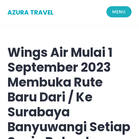
Skip
to
AZURA TRAVEL
MENU
content
Wings Air Mulai 1
September 2023
Membuka Rute
Baru Dari / Ke
Surabaya
Banyuwangi Setiap