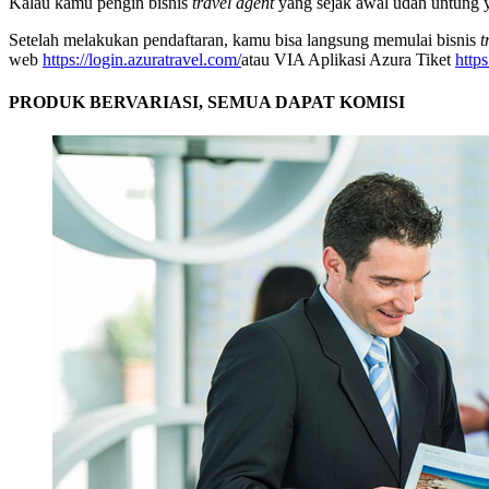
Kalau kamu pengin bisnis
travel agent
yang sejak awal udah untung 
Setelah melakukan pendaftaran, kamu bisa langsung memulai bisnis
t
web
https://login.azuratravel.com/
atau VIA Aplikasi Azura Tiket
http
PRODUK BERVARIASI, SEMUA DAPAT KOMISI