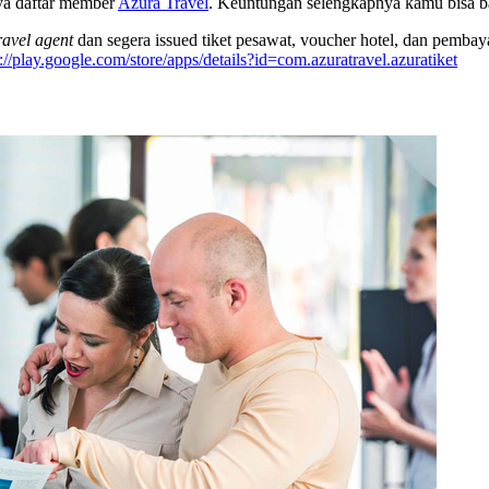
ya daftar member
Azura Travel
. Keuntungan selengkapnya kamu bisa b
ravel agent
dan segera issued tiket pesawat, voucher hotel, dan pembaya
s://play.google.com/store/apps/details?id=com.azuratravel.azuratiket