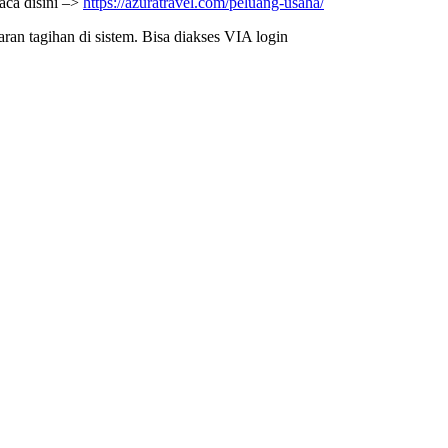
aca disini –>
https://azuratravel.com/peluang-usaha/
ran tagihan di sistem. Bisa diakses VIA login