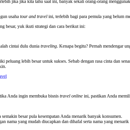
ebih jika jika kita tahu saat ini, banyak sekali orang-orang mengguna
ngun usaha
tour and travel
ini, terlebih bagi para pemula yang belum men
 besar, yuk ikuti strategi dan cara berikut ini:
alah cintai dulu dunia
traveling
. Kenapa begitu? Pernah mendengar ung
ki peluang lebih besar untuk sukses. Sebab dengan rasa cinta dan sen
kin.
avel
Ketika Anda ingin membuka bisnis
travel online
ini, pastikan Anda memil
ka semakin besar pula kesempatan Anda menarik banyak konsumen.
gan nama yang mudah diucapkan dan dihafal serta nama yang menar