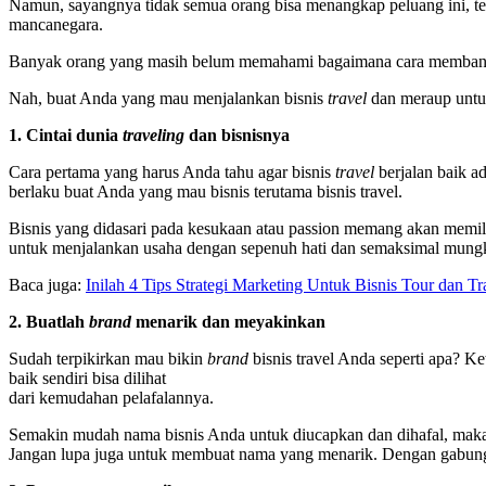
Namun, sayangnya tidak semua orang bisa menangkap peluang ini, terl
mancanegara.
Banyak orang yang masih belum memahami bagaimana cara memba
Nah, buat Anda yang mau menjalankan bisnis
travel
dan meraup untung
1. Cintai dunia
traveling
dan bisnisnya
Cara pertama yang harus Anda tahu agar bisnis
travel
berjalan baik ad
berlaku buat Anda yang mau bisnis terutama bisnis travel.
Bisnis yang didasari pada kesukaan atau passion memang akan memili
untuk menjalankan usaha dengan sepenuh hati dan semaksimal mung
Baca juga:
Inilah 4 Tips Strategi Marketing Untuk Bisnis Tour dan Tr
2. Buatlah
brand
menarik dan meyakinkan
Sudah terpikirkan mau bikin
brand
bisnis travel Anda seperti apa? 
baik sendiri bisa dilihat
dari kemudahan pelafalannya.
Semakin mudah nama bisnis Anda untuk diucapkan dan dihafal, ma
Jangan lupa juga untuk membuat nama yang menarik. Dengan gabun