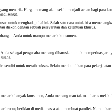
 yang menarik. Harga memang akan selalu menjadi acuan bagi para kon
adi sengit.
khusus untuk menghadapi hal ini. Salah satu cara untuk bisa memenang
au diskon dengan sebuah persyaratan dan ketentuan khusus.
rtimbangan Anda untuk mampu menarik konsumen.
a. Anda sebagai pengusaha memang diharuskan untuk memperluas jaringa
 usaha.
iri sendiri untuk meraih sukses. Selain membutuhkan para pekerja ata
bisa menarik banyak konsumen, Anda memang mau tak mau harus melakuk
r brosur, beriklan di media massa atau membuat pamflet. Namun karen