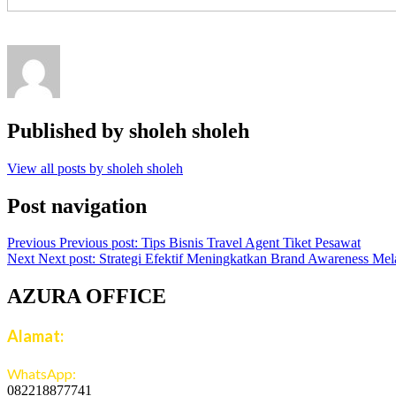
Published by
sholeh sholeh
View all posts by sholeh sholeh
Post navigation
Previous
Previous post:
Tips Bisnis Travel Agent Tiket Pesawat
Next
Next post:
Strategi Efektif Meningkatkan Brand Awareness Mela
AZURA OFFICE
Alamat:
Jalan Jatiroto Atas 1 Blok B 6 No 15, Jatiwaringin, Jati
WhatsApp:
082218877741