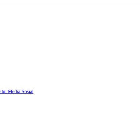
lui Media Sosial
cempaka, Jawa Barat, 17411