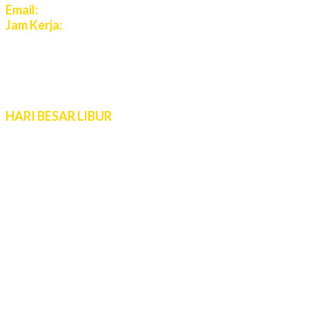
Email:
cs.azuratravel@gmail.com
Jam Kerja:
Senin - Jumat:
08:00 - 16:00 WIB
Sabtu - Minggu:
10:00 - 16:00 WIB
Live Chat 08.00 – 22.00 WIB
HARI BESAR LIBUR