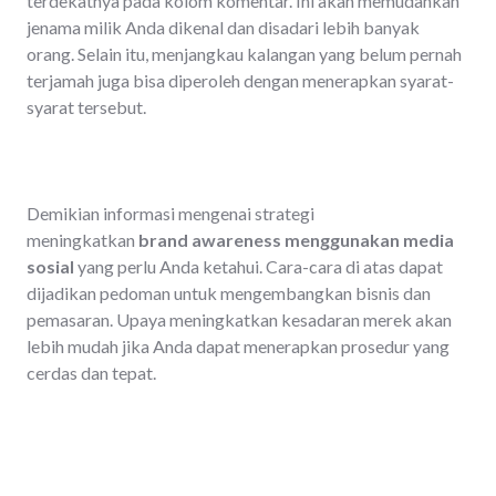
terdekatnya pada kolom komentar. Ini akan memudahkan
jenama milik Anda dikenal dan disadari lebih banyak
orang. Selain itu, menjangkau kalangan yang belum pernah
terjamah juga bisa diperoleh dengan menerapkan syarat-
syarat tersebut.
Demikian informasi mengenai strategi
meningkatkan
brand awareness menggunakan media
sosial
yang perlu Anda ketahui. Cara-cara di atas dapat
dijadikan pedoman untuk mengembangkan bisnis dan
pemasaran. Upaya meningkatkan kesadaran merek akan
lebih mudah jika Anda dapat menerapkan prosedur yang
cerdas dan tepat.