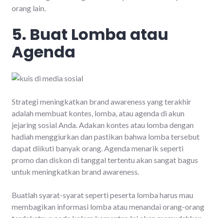
orang lain.
5. Buat Lomba atau
Agenda
Strategi meningkatkan brand awareness yang terakhir
adalah membuat kontes, lomba, atau agenda di akun
jejaring sosial Anda. Adakan kontes atau lomba dengan
hadiah menggiurkan dan pastikan bahwa lomba tersebut
dapat diikuti banyak orang. Agenda menarik seperti
promo dan diskon di tanggal tertentu akan sangat bagus
untuk meningkatkan brand awareness.
Buatlah syarat-syarat seperti peserta lomba harus mau
membagikan informasi lomba atau menandai orang-orang