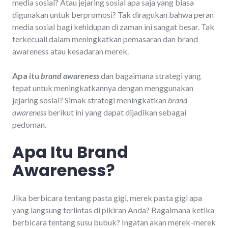
media sosial? Atau jejaring sosial apa saja yang biasa
digunakan untuk berpromosi? Tak diragukan bahwa peran
media sosial bagi kehidupan di zaman ini sangat besar. Tak
terkecuali dalam meningkatkan pemasaran dan brand
awareness atau kesadaran merek.
Apa itu
brand awareness
dan bagaimana strategi yang
tepat untuk meningkatkannya dengan menggunakan
jejaring sosial? Simak strategi meningkatkan
brand
awareness
berikut ini yang dapat dijadikan sebagai
pedoman.
Apa Itu Brand
Awareness?
Jika berbicara tentang pasta gigi, merek pasta gigi apa
yang langsung terlintas di pikiran Anda? Bagaimana ketika
berbicara tentang susu bubuk? Ingatan akan merek-merek