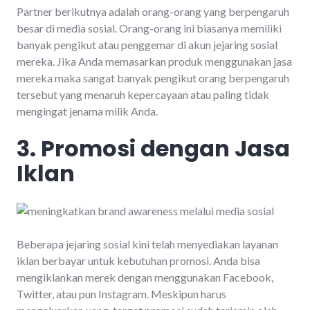
Partner berikutnya adalah orang-orang yang berpengaruh
besar di media sosial. Orang-orang ini biasanya memiliki
banyak pengikut atau penggemar di akun jejaring sosial
mereka. Jika Anda memasarkan produk menggunakan jasa
mereka maka sangat banyak pengikut orang berpengaruh
tersebut yang menaruh kepercayaan atau paling tidak
mengingat jenama milik Anda.
3. Promosi dengan Jasa
Iklan
Beberapa jejaring sosial kini telah menyediakan layanan
iklan berbayar untuk kebutuhan promosi. Anda bisa
mengiklankan merek dengan menggunakan Facebook,
Twitter, atau pun Instagram. Meskipun harus