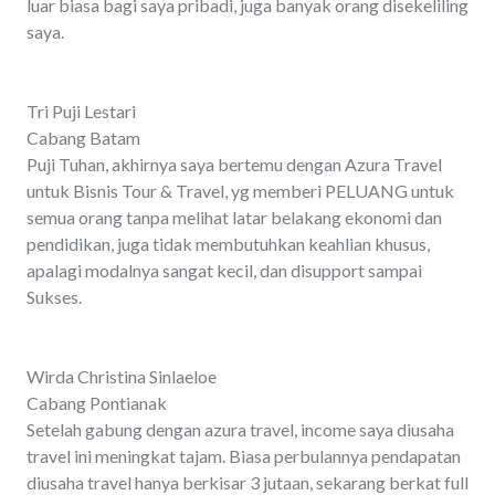
luar biasa bagi saya pribadi, juga banyak orang disekeliling
saya.
Tri Puji Lestari
Cabang Batam
Puji Tuhan, akhirnya saya bertemu dengan Azura Travel
untuk Bisnis Tour & Travel, yg memberi PELUANG untuk
semua orang tanpa melihat latar belakang ekonomi dan
pendidikan, juga tidak membutuhkan keahlian khusus,
apalagi modalnya sangat kecil, dan disupport sampai
Sukses.
Wirda Christina Sinlaeloe
Cabang Pontianak
Setelah gabung dengan azura travel, income saya diusaha
travel ini meningkat tajam. Biasa perbulannya pendapatan
diusaha travel hanya berkisar 3 jutaan, sekarang berkat full