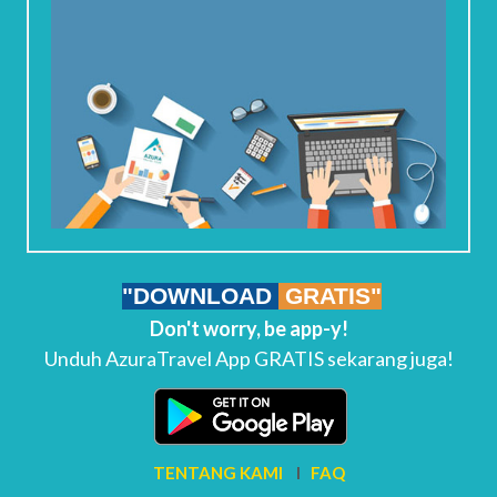
"DOWNLOAD
GRATIS"
Don't worry, be app-y!
Unduh AzuraTravel App GRATIS sekarang juga!
TENTANG KAMI
I
FAQ