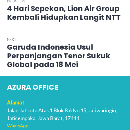
PREVIOUS
navigation
4 Hari Sepekan, Lion Air Group
Previous
post:
Kembali Hidupkan Langit NTT
NEXT
Garuda Indonesia Usul
Next
post:
Perpanjangan Tenor Sukuk
Global pada 18 Mei
AZURA OFFICE
Alamat:
Jalan Jatiroto Atas 1 Blok B 6 No 15, Jatiwaringin,
Jaticempaka, Jawa Barat, 17411
WhatsApp: