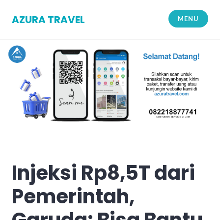
Skip
to
AZURA TRAVEL
MENU
content
Injeksi Rp8,5T dari
Pemerintah,
Garuda: Bisa Bantu