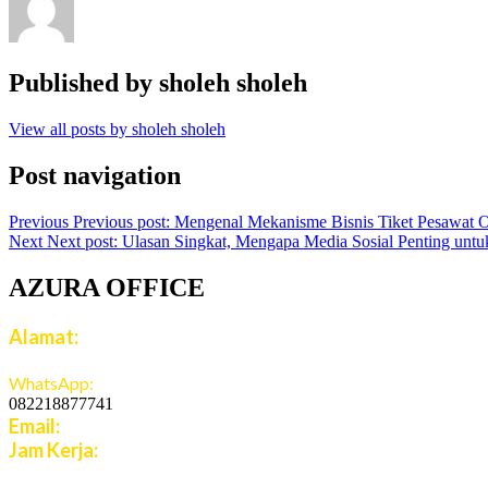
Published by
sholeh sholeh
View all posts by sholeh sholeh
Post navigation
Previous
Previous post:
Mengenal Mekanisme Bisnis Tiket Pesawat 
Next
Next post:
Ulasan Singkat, Mengapa Media Sosial Penting untu
AZURA OFFICE
Alamat:
Jalan Jatiroto Atas 1 Blok B 6 No 15, Jatiwaringin, Jati
WhatsApp:
082218877741
Email:
cs.azuratravel@gmail.com
Jam Kerja:
Senin - Jumat: