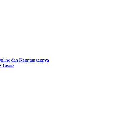
Online dan Keuntungannya
k Bisnis
cempaka, Jawa Barat, 17411