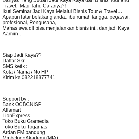
Banyak Yang Sudah Jadi Kaya Raya dari Bisnis Tour and
Travel.. Mau Tahu Caranya?!
Ikuti Seminar Jadi Kaya Melalui Bisnis Tour & Travel…
Apapun latar belakang anda.. ibu rumah tangga, pegawai,
profesional, Pengusaha,
Mahasiswa dll bisa menjalankan bisnis ini.. dan jadi Kaya
Aamiin…
Siap Jadi Kaya??
Daftar Skr..
SMS ketik :
Kota / Nama / No HP
Kirim ke 082218877741
Support by :
Bank OCBCNISP
Alfamart
LionExpress
Toko Buku Gramedia
Toko Buku Togamas
Ardan FM bandung
MmbcIndoAkademi (MIA)