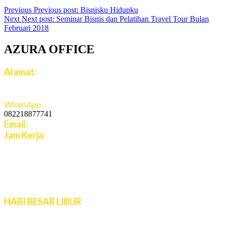
Previous
Previous post:
Bisnisku Hidupku
Next
Next post:
Seminar Bisnis dan Pelatihan Travel Tour Bulan
Februari 2018
AZURA OFFICE
Alamat:
Jalan Jatiroto Atas 1 Blok B 6 No 15, Jatiwaringin,
Jaticempaka, Jawa Barat, 17411
WhatsApp:
082218877741
Email:
cs.azuratravel@gmail.com
Jam Kerja:
Senin - Jumat:
08:00 - 16:00 WIB
Sabtu - Minggu:
10:00 - 16:00 WIB
Live Chat 08.00 – 22.00 WIB
HARI BESAR LIBUR