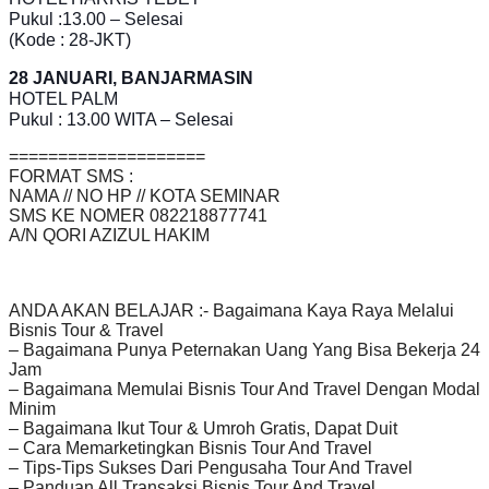
Pukul :13.00 – Selesai
(Kode : 28-JKT)
28 JANUARI, BANJARMASIN
HOTEL PALM
Pukul : 13.00 WITA – Selesai
====================
FORMAT SMS :
NAMA // NO HP // KOTA SEMINAR
SMS KE NOMER 082218877741
A/N QORI AZIZUL HAKIM
ANDA AKAN BELAJAR :- Bagaimana Kaya Raya Melalui
Bisnis Tour & Travel
– Bagaimana Punya Peternakan Uang Yang Bisa Bekerja 24
Jam
– Bagaimana Memulai Bisnis Tour And Travel Dengan Modal
Minim
– Bagaimana Ikut Tour & Umroh Gratis, Dapat Duit
– Cara Memarketingkan Bisnis Tour And Travel
– Tips-Tips Sukses Dari Pengusaha Tour And Travel
– Panduan All Transaksi Bisnis Tour And Travel