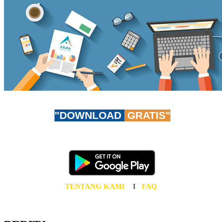
"DOWNLOAD
GRATIS"
Don't worry, be app-y!
Unduh AzuraTravel App GRATIS sekarang juga!
TENTANG KAMI
I
FAQ