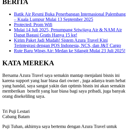
BERITA
Batik Air Resmi Buka Penerbangan Internasional Palembang
– Kuala Lumpur Mulai 13 September 2025
Protected: Prom Wifi
Mulai 14 Juli 2025, Penumpang Sriwijaya Air & NAM Air
Dapat Bagasi Gratis Hanya 15 kg!
Kirim Paket Jadi Mudah! Sistem Azura Travel Kini
Terintegrasi dengan POS Indonesia, NCS, dan J&T Cargo
Rute Baru Wings Air: Medan ke Silangit Mulai 23 Juli 2025!
KATA MEREKA
Bersama Azura Travel saya semakin mantap menjalani bisnis ini
karena support yang luar biasa dari owner , juga adanya team hebat
yang handal, saya sangat yakin dan optimis bisnis ini akan semakin
memberikan benefit yang luar biasa bagi saya pribadi, juga banyak
orang disekeliling saya.
Tri Puji Lestari
Cabang Batam
Puji Tuhan, akhirnya saya bertemu dengan Azura Travel untuk