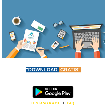
"DOWNLOAD
GRATIS"
Don't worry, be app-y!
Unduh AzuraTravel App GRATIS sekarang juga!
TENTANG KAMI
I
FAQ