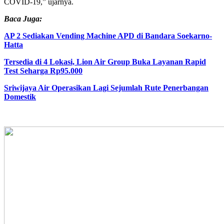
COVID-19,” ujarnya.
Baca Juga:
AP 2 Sediakan Vending Machine APD di Bandara Soekarno-
Hatta
Tersedia di 4 Lokasi, Lion Air Group Buka Layanan Rapid
Test Seharga Rp95.000
Sriwijaya Air Operasikan Lagi Sejumlah Rute Penerbangan
Domestik