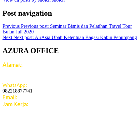
Post navigation
Previous
Previous post:
Seminar Bisnis dan Pelatihan Travel Tour
Bulan Juli 2020
Next
Next post:
AirAsia Ubah Ketentuan Bagasi Kabin Penumpang
AZURA OFFICE
Alamat:
Jalan Jatiroto Atas 1 Blok B 6 No 15, Jatiwaringin,
Jaticempaka, Jawa Barat, 17411
WhatsApp:
082218877741
Email:
cs.azuratravel@gmail.com
Jam Kerja:
Senin - Jumat:
08:00 - 16:00 WIB
Sabtu - Minggu:
10:00 - 16:00 WIB
Live Chat 08.00 – 22.00 WIB