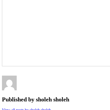
Published by
sholeh sholeh
View all posts by sholeh sholeh