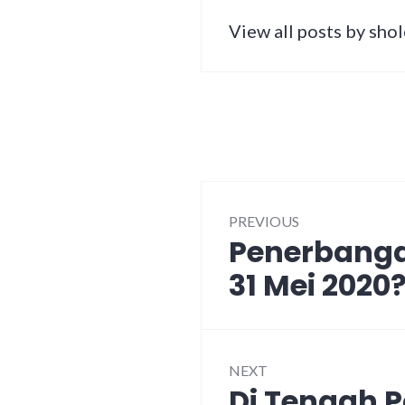
View all posts by sho
Post
PREVIOUS
navigation
Penerbang
Previous
post:
31 Mei 2020
NEXT
Di Tengah 
Next