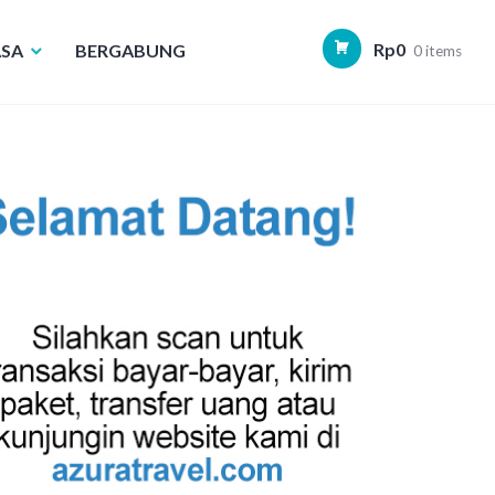
Rp
0
ASA
BERGABUNG
0 items