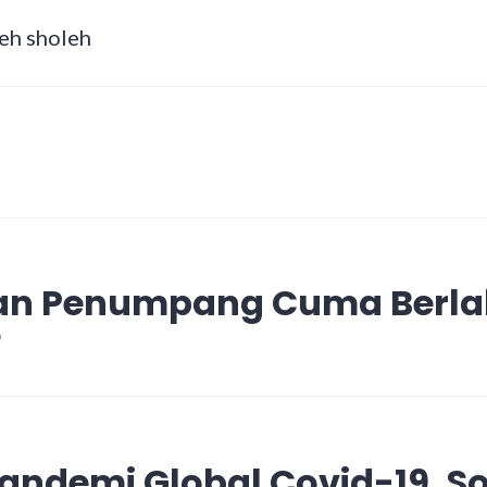
leh sholeh
an Penumpang Cuma Berla
?
Pandemi Global Covid-19, S