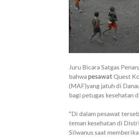
Juru Bicara Satgas Pena
bahwa
pesawat
Quest Ko
(MAF)yang jatuh di Danau
bagi petugas kesehatan d
“Di dalam pesawat terse
teman kesehatan di Dist
Silwanus saat memberika