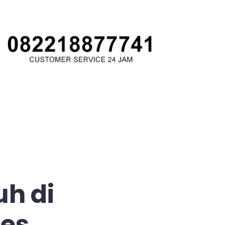
uh di
Tes