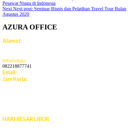
Pesawat Niaga di Indonesia
Next
Next post:
Seminar Bisnis dan Pelatihan Travel Tour Bulan
Agustus 2020
AZURA OFFICE
Alamat:
Jalan Jatiroto Atas 1 Blok B 6 No 15, Jatiwaringin,
Jaticempaka, Jawa Barat, 17411
WhatsApp:
082218877741
Email:
cs.azuratravel@gmail.com
Jam Kerja:
Senin - Jumat:
08:00 - 16:00 WIB
Sabtu - Minggu:
10:00 - 16:00 WIB
Live Chat 08.00 – 22.00 WIB
HARI BESAR LIBUR