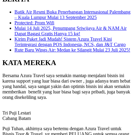
Batik Air Resmi Buka Penerbangan Internasional Palembang
– Kuala Lumpur Mulai 13 September 2025
Protected: Prom Wifi
Mulai 14 Juli 2025, Penumpang Sriwijaya Air & NAM Air
Dapat Bagasi Gratis Hanya 15 kg!
Kirim Paket Jadi Mudah! Sistem Azura Travel Kini
Terintegrasi dengan POS Indonesia, NCS, dan J&T Cargo
Rute Baru Wings Air: Medan ke Silangit Mulai 23 Juli 2025!
KATA MEREKA
Bersama Azura Travel saya semakin mantap menjalani bisnis ini
karena support yang luar biasa dari owner , juga adanya team hebat
yang handal, saya sangat yakin dan optimis bisnis ini akan semakin
memberikan benefit yang luar biasa bagi saya pribadi, juga banyak
orang disekeliling saya.
Tri Puji Lestari
Cabang Batam
Puji Tuhan, akhirnya saya bertemu dengan Azura Travel untuk
Bisnis Tour & Travel, yg memberi PELUANG untuk semua orang