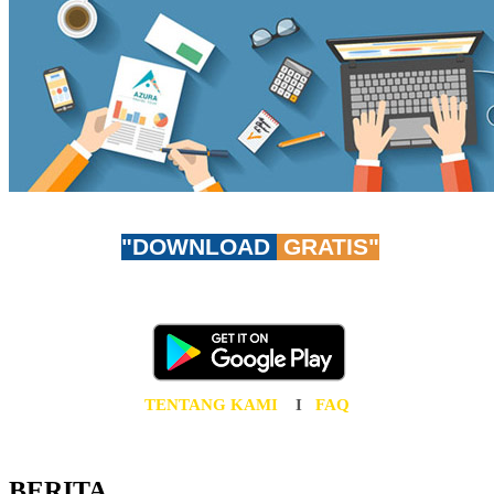
"DOWNLOAD
GRATIS"
Don't worry, be app-y!
Unduh AzuraTravel App GRATIS sekarang juga!
TENTANG KAMI
I
FAQ
BERITA