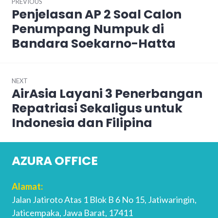
PREVIOUS
navigation
Penjelasan AP 2 Soal Calon
Previous
post:
Penumpang Numpuk di
Bandara Soekarno-Hatta
NEXT
AirAsia Layani 3 Penerbangan
Next
post:
Repatriasi Sekaligus untuk
Indonesia dan Filipina
AZURA OFFICE
Alamat:
Jalan Jatiroto Atas 1 Blok B 6 No 15, Jatiwaringin,
Jaticempaka, Jawa Barat, 17411