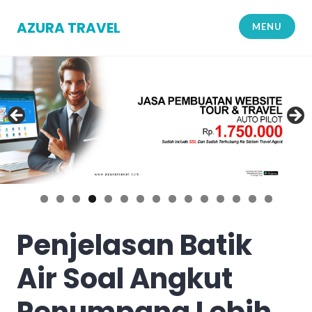
Skip
to
AZURA TRAVEL
MENU
content
Penjelasan Batik
Air Soal Angkut
Penumpang Lebih